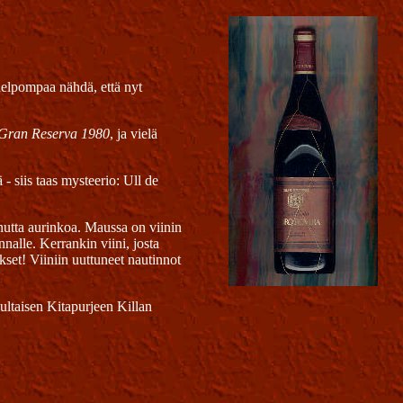
 helpompaa nähdä, että nyt
 Gran Reserva 1980
, ja vielä
- siis taas mysteerio: Ull de
utta aurinkoa. Maussa on viinin
alle. Kerrankin viini, josta
set! Viiniin uuttuneet nautinnot
Kultaisen Kitapurjeen Killan