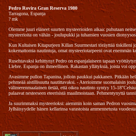
Pedro Rovira Gran Reserva 1980
Tarragona, Espanja
? mk
Olemme juuri eläneet suurten mysteerioiden aikaa: puhutaan neitseel
mysteerioita on vähän - joulupukki ja tuhansien vuosien dionyysosten
Kun Kultaisen Kitapurjeen Killan Suurmestari töräyttää tiskilleni j
kokemattomia nautintoja, omat mysteeriotarpeeni ovat enemmän kui
Rusehtavaksi kehittynyt Pedro on espanjalaiseen tapaan vyöttäytynyt
Llebre. Espanja on ihmeellinen. Rakastan yllätyksiä, joista voi opp
Avasimme pullon Tapanina, jolloin paukkui pakkanen. Pitkään he
pehmeää aistillisuutta nautittavaksi. - Aterioimme suomalaisin jo
välimerenmaalainen tietää, että oikea nautinto syntyy 15-18°Cels
palaavat nesteeseen eteerisistä maailmoistaan. Pehmentynyttä tanni
Ja suurimmaksi mysteerioksi: aiemmin koin saman Pedron vuosimallin 
Jylhäisyydelle hänen kellarinsa varastoista ammennetusta vuodest