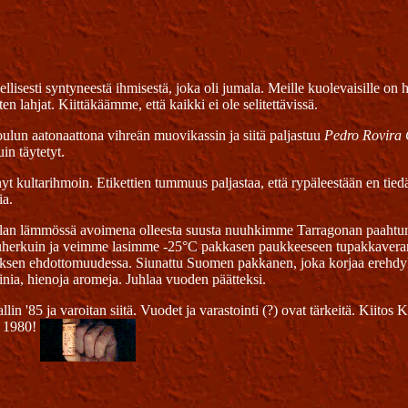
lisesti syntyneestä ihmisestä, joka oli jumala. Meille kuolevaisille on
 lahjat. Kiittäkäämme, että kaikki ei ole selitettävissä.
oulun aatonaattona vihreän muovikassin ja siitä paljastuu
Pedro Rovira
n täytetyt.
 kultarihmoin. Etikettien tummuus paljastaa, että rypäleestään en tiedä 
ia.
llan lämmössä avoimena olleesta suusta nuuhkimme Tarragonan paahtun
uluherkuin ja veimme lasimme -25°C pakkasen paukkeeseen tupakkaverann
iuksen ehdottomuudessa. Siunattu Suomen pakkanen, joka korjaa erehdyk
inia, hienoja aromeja. Juhlaa vuoden päätteksi.
'85 ja varoitan siitä. Vuodet ja varastointi (?) ovat tärkeitä. Kiitos 
a 1980!