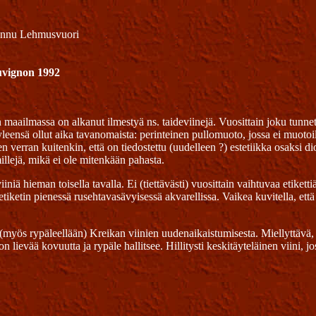
annu Lehmusvuori
uvignon 1992
ailmassa on alkanut ilmestyä ns. taideviinejä. Vuosittain joku tunnettu k
eensä ollut aika tavanomaista: perinteinen pullomuoto, jossa ei muotoil
en verran kuitenkin, että on tiedostettu (uudelleen ?) estetiikka osaksi dio
millejä, mikä ei ole mitenkään pahasta.
iiniä hieman toisella tavalla. Ei (tiettävästi) vuosittain vaihtuvaa etik
tiketin pienessä rusehtavasävyisessä akvarellissa. Vaikea kuvitella, et
 (myös rypäleellään) Kreikan viinien uudenaikaistumisesta. Miellyttävä,
n lievää kovuutta ja rypäle hallitsee. Hillitysti keskitäyteläinen viini,