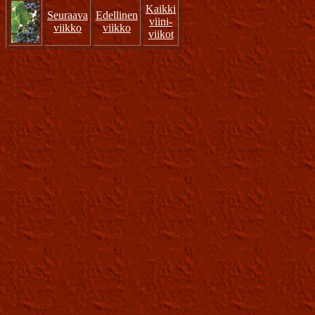
Kaikki
Seuraava
Edellinen
viini-
viikko
viikko
viikot