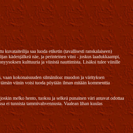
uvataiteilija saa luoda etiketin (tavallisesti ranskalaiseen)
ijan kädenjälkeä näe, ja perinteinen viini - joskus laadukkaampi,
nyysoksen kulttuuria ja viinistä nauttimista. Lisäksi tulee viinille
ettiä, vaan kokonaisuuden silmäniloa: muodon ja värityksen
tä tämän viinin voisi tuoda pöytään ilman mitään kommenttia
 joskin melko hento, tuoksu ja selkeä punainen väri antavat odottaa
 jossa ei tunnista tammivahvennusta. Vaalean lihan kuulas