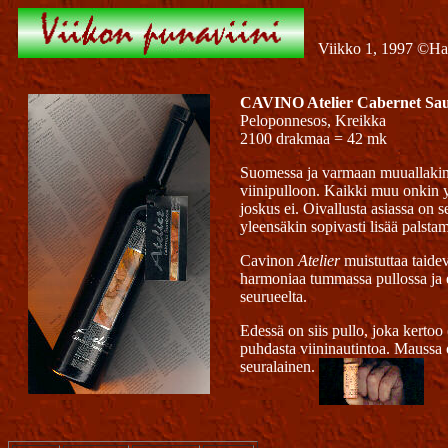
Viikko 1, 1997 ©H
CAVINO Atelier Cabernet Sa
Peloponnesos, Kreikka
2100 drakmaa = 42 mk
Suomessa ja varmaan muuallakin ma
viinipulloon. Kaikki muu onkin yl
joskus ei. Oivallusta asiassa on s
yleensäkin sopivasti lisää palsta
Cavinon
Atelier
muistuttaa taidev
harmoniaa tummassa pullossa ja e
seurueelta.
Edessä on siis pullo, joka kertoo
puhdasta viininautintoa. Maussa o
seuralainen.