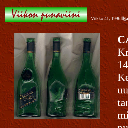
Viikko 41, 1996 咆
C
Kr
14
Ke
uu
ta
mi
pu