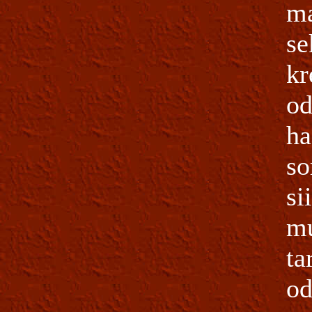
ma
se
kr
od
ha
so
si
mu
ta
od