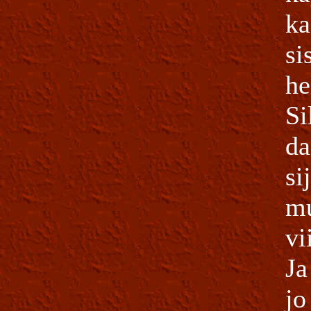
ka
si
he
Si
da
si
mu
vi
Ja
jo