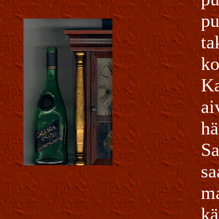
pu
ta
ko
Ka
ai
hä
Sa
sa
ma
kä