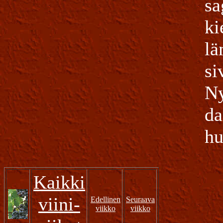
sa
ki
lä
si
Ny
da
hu
Kaikki
viini-
Edellinen
Seuraava
viikko
viikko