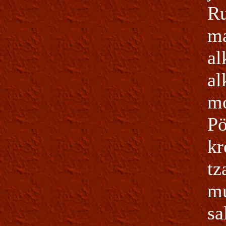
Ru
ma
al
al
mo
Pö
kr
tz
mu
sa