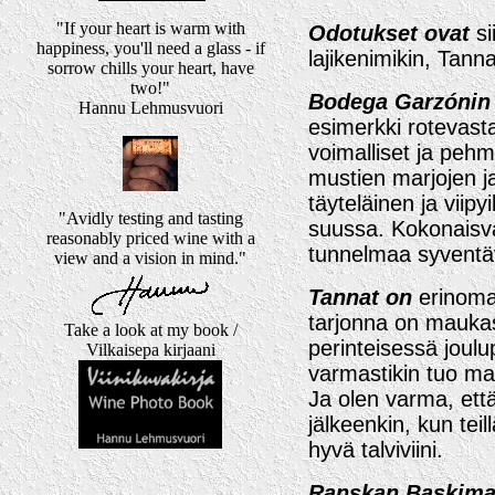
"If your heart is warm with
Odotukset ovat
si
happiness, you'll need a glass - if
lajikenimikin, Tannat
sorrow chills your heart, have
two!"
Bodega Garzónin
Hannu Lehmusvuori
esimerkki rotevasta 
voimalliset ja pehm
mustien marjojen ja
täyteläinen ja viipy
"Avidly testing and tasting
suussa. Kokonaisva
reasonably priced wine with a
tunnelmaa syventä
view and a vision in mind."
Tannat on
erinoma
tarjonna on mauka
Take a look at my book /
perinteisessä joul
Vilkaisepa kirjaani
varmastikin tuo ma
Ja olen varma, että 
jälkeenkin, kun teil
hyvä talviviini.
Ranskan Baskim