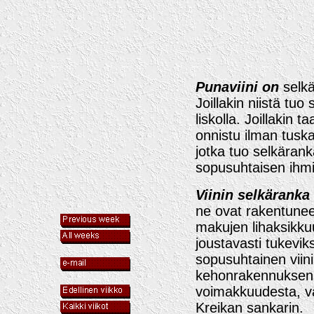
Punaviini on
selk
Joillakin niistä tuo
liskolla. Joillakin t
onnistu ilman tuskan
jotka tuo selkärank
sopusuhtaisen ihm
Viinin selkäranka
ne ovat rakentuneet
makujen lihaksikkuu
joustavasti tukevik
sopusuhtainen viini
kehonrakennuksen 
voimakkuudesta, va
Kreikan sankarin.