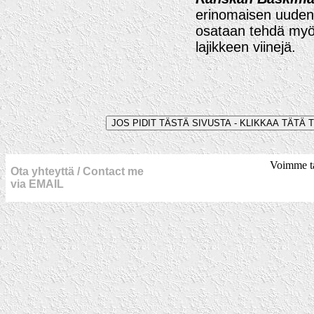
erinomaisen uuden 
osataan tehdä myös 
lajikkeen viinejä.
Voimme ta
Ota yhteyttä / Contact me
via EMAIL