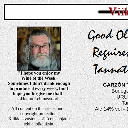
"I hope you enjoy my
Wine of the Week.
Sometimes I don't drink enough
GARZÓN T
to produce it every week, but I
Bodega
hope you forgive me that!"
URU
-Hannu Lehmusvuori
Ta
All content on this site is under
Alc 14% vol - 1
copyright protection.
Kaikki sivuston sisältö on suojattu
tekijänoikeuksin.