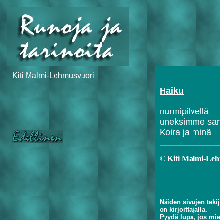
Kiti Malmi-Lehmusvuori
Haiku
nurmipilvellä
uneksimme sam
Koira ja minä
©
Kiti Malmi-Le
Näiden sivujen teki
on kirjoittajalla.
Pyydä lupa, jos miel