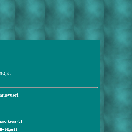
oja,
hmusvuori
jänoikeus (c)
it käyttää