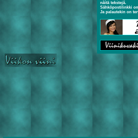
näitä tekstejä.
Sähköpostilinkki on
Ja palautekin on ter