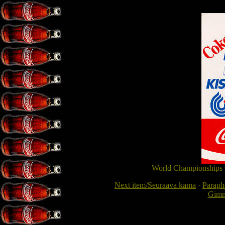
World Championships so
Next item/Seuraava kama
·
Paraphe
Gimme