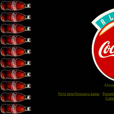
Alway
Next item/Seuraava kama
·
Paraphe
Gimme