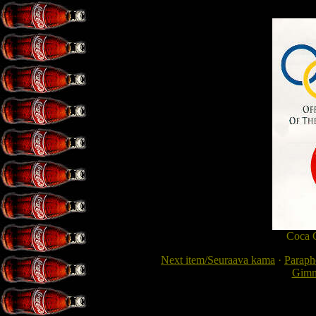
Coca 
Next item/Seuraava kama
·
Paraphe
Gimme