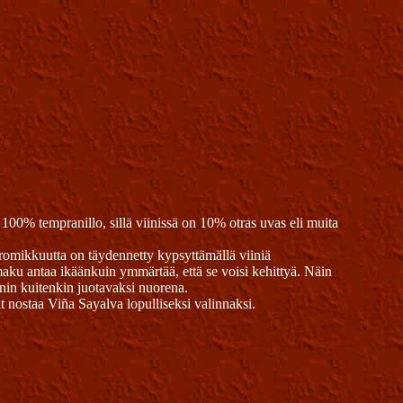
 100% tempranillo, sillä viinissä on 10% otras uvas eli muita
 aromikkuutta on täydennetty kypsyttämällä viiniä
aku antaa ikäänkuin ymmärtää, että se voisi kehittyä. Näin
nin kuitenkin juotavaksi nuorena.
it nostaa Viña Sayalva lopulliseksi valinnaksi.