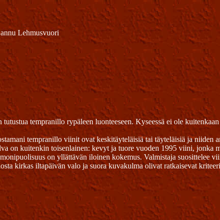
Hannu Lehmusvuori
n tutustua tempranillo rypäleen luonteeseen. Kyseessä ei ole kuitenkaan
tamani tempranillo viinit ovat keskitäyteläisiä tai täyteläisiä ja niiden
va on kuitenkin toisenlainen: kevyt ja tuore vuoden 1995 viini, jonka m
monipuolisuus on yllättävän iloinen kokemus. Valmistaja suosittelee vii
osta kirkas iltapäivän valo ja suora kuvakulma olivat ratkaisevat kriteer