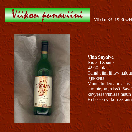
Viikko 33, 1996 ©
Viña Sayalva
Rioja, Espanja
42,60 mk
Tämä viini liittyy haluu
lajikkeita.
Monet tuntemani ja arvos
tammitynnyreissä. Sayal
kevyessä viinissä maun 
Helteisen viikon 33 ansi