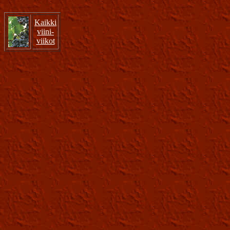
Kaikki
viini-
viikot