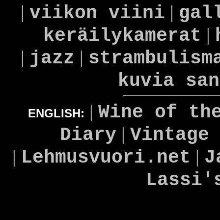
|
|
viikon viini
gal
|
keräilykamerat
|
|
jazz
strambulism
kuvia san
|
Wine of th
ENGLISH:
|
Diary
Vintage
|
|
Lehmusvuori.net
J
Lassi'