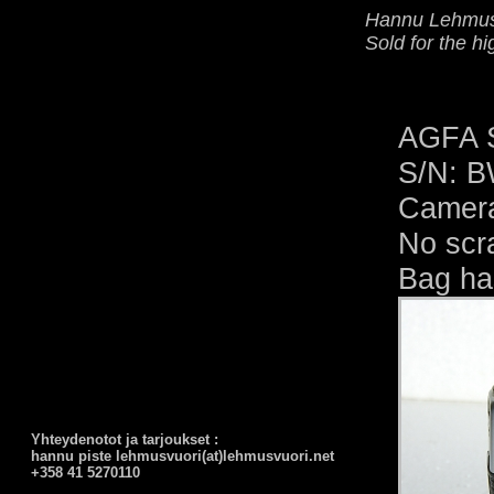
Hannu Lehmusv
Sold for the hi
AGFA Si
S/N: B
Camera 
No scr
Bag has
Yhteydenotot ja tarjoukset :
hannu piste lehmusvuori(at)lehmusvuori.net
+358 41 5270110