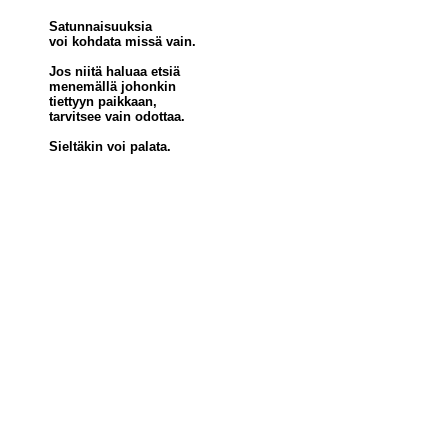
Satunnaisuuksia
voi kohdata missä vain.
Jos niitä haluaa etsiä
menemällä johonkin
tiettyyn paikkaan,
tarvitsee vain odottaa.
Sieltäkin voi palata.