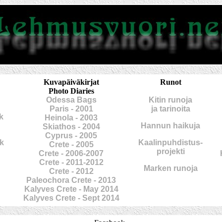
Kuvapäiväkirjat
Runot
Photo Diaries
Odessa Bags
Kitin runoja
Paris - 2001
ja tarinoita
k
Heinola - 2003
Hannun haikuja
Skiathos - 2004
Cyprus - 2005
k
Kaalinpuhdistus-
Crete - 2005
projekti
Crete - 2006-2007
Crete - 2011-2012
Marken runoja
Crete - 2012
Paleochora Crete - 2013
Kalyves Crete - May 2014
Kalyves Crete - Sept 2014