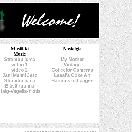
Musiikki
Nostalgia
Music
Strambulisma
My Mother
video 1
Vintage
video 2
Collector Cameras
Jani Malmi Jazz
Lassi's Coke Art
Strambulisma
Hannu's old pages
Elävä ruumis
Haig-Vagelis-Yiotis