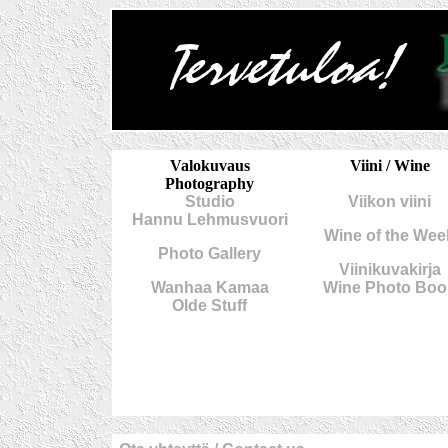
Valokuvaus
Viini / Wine
Photography
Studio
Viikon viini
Hannu Lehmusvuori
Wine of the Wee
Photo Gallery
Viinikuvakirja
Wanhaa Kamaa
Wine Photo Boo
Olde Stuff