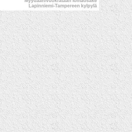
Myydään/vuokrataan lomaosake
Lapinniemi-Tampereen kylpylä